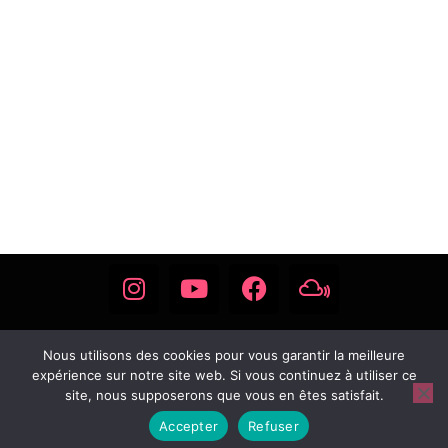
Contactez-moi
Nous utilisons des cookies pour vous garantir la meilleure
expérience sur notre site web. Si vous continuez à utiliser ce
site, nous supposerons que vous en êtes satisfait.
Mentions légales
Accepter
Refuser
© Cécile Desplanques / Mitty Graph / 2024